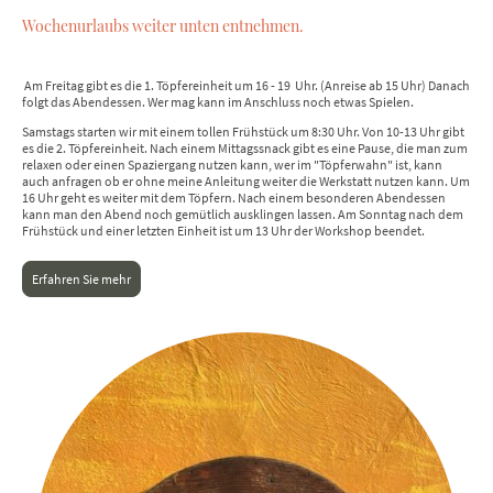
Wochenurlaubs weiter unten entnehmen.
Am Freitag gibt es die 1. Töpfereinheit um 16 - 19 Uhr. (Anreise ab 15 Uhr) Danach
folgt das Abendessen. Wer mag kann im Anschluss noch etwas Spielen.
Samstags starten wir mit einem tollen Frühstück um 8:30 Uhr. Von 10-13 Uhr gibt
es die 2. Töpfereinheit. Nach einem Mittagssnack gibt es eine Pause, die man zum
relaxen oder einen Spaziergang nutzen kann, wer im "Töpferwahn" ist, kann
auch anfragen ob er ohne meine Anleitung weiter die Werkstatt nutzen kann. Um
16 Uhr geht es weiter mit dem Töpfern. Nach einem besonderen Abendessen
kann man den Abend noch gemütlich ausklingen lassen. Am Sonntag nach dem
Frühstück und einer letzten Einheit ist um 13 Uhr der Workshop beendet.
Erfahren Sie mehr