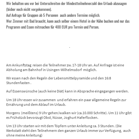
Wir behalten uns vor bei Unterschreiten der Mindestteilnehmerzahl den Urlaub abzusagen
(bisher noch nicht vorgekommen).
Auf Anfrage für Gruppen ab 5 Personen auch andere Termine möglich.
Wer Zimmer mit Bad braucht, kann auch selber einem Hotel in der Nähe buchen und nur das
Programm und Essen mitmachen für 400 EUR pro Termin und Person.
.
Am Ankunftstag reisen die Teilnehmer zw. 17-18 Uhr an. Auf Anfrage ist eine
Abholung am Bahnhof in Usingen-Wilhelmsdorf möglich.
Wir essen nach den Regeln der Lebensmittelpyramide und den 16:8
Stundenfasten .
Auf Essenswünsche (auch keine Diät) kann in Absprache eingegangen werden.
Um 18 Uhr essen wir zusammen und erfahren ein paar allgemeine Regeln zur
Ernährung und dem Ablauf im Urlaub.
Morgens (meißtens) 9 Uhr gehen/walken wir (ca.10.000 Schritte). Um 11 Uhr gibt
es Frühstück bevorzugt Obst, Nüsse, Joghurt Haferflocken.
Um 13 Uhr starten wir mit dem Töpfern unter Anleitung ca. 3 Stunden. (Die
Werkstatt steht den Teilnehmern den ganzen Urlaub immer zur Verfügung, auch
ohne meine Anleitung)