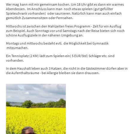
Wer mag kann mit mir gemeinsam kochen. Um 18 Uhr gibt es dann ein warmes
Abendessen. Im Anschluss kann man noch etwas spielen (gut gefüllter
Spieleschrank vorhanden) oder saunieren. Natürlich kann man auch einfach
gemütlich Zusammensitzen oder Fernsehen.
Mittwochs ist zwischen den Mahlzeiten freies Programm - Zeit für ein Ausflug
zum Beispiel. Auch Sonntags vor und Samstags nach der Reise bieten sich noch
schöne Ausflugsziele in der näheren Umgebung an.
Montags und mittwochs besteht evtl. die Möglichkeit bei Gymnastik
mitzumachen.
Ein Tennisplatz (2 KM) lädt zum Spielen ein( 5 EUR/Std) Schläger etc. sind
vorhanden.
In dem Haushalt leben auch 3 Katzen, die nicht in die Gästezimmer dürfen aber in
die Aufenthaltsräume - bei Allergie bleiben sie dann draussen.